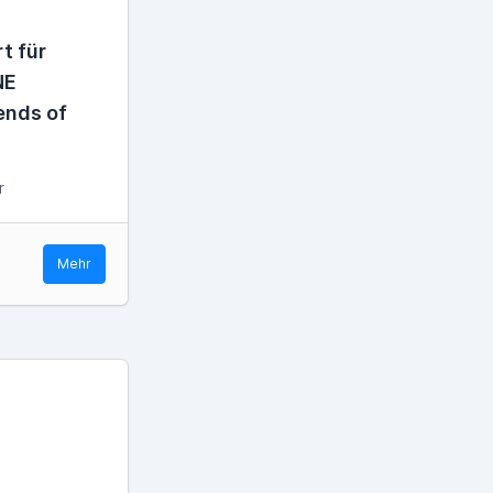
t für
NE
nds of
r
Mehr