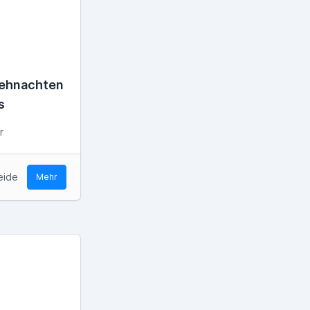
iehnachten
s
r
eide
Mehr