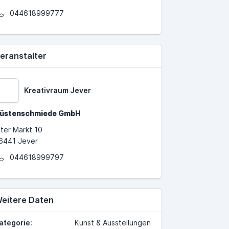
044618999777
eranstalter
Kreativraum Jever
üstenschmiede GmbH
lter Markt 10
6441 Jever
044618999797
eitere Daten
ategorie:
Kunst & Ausstellungen