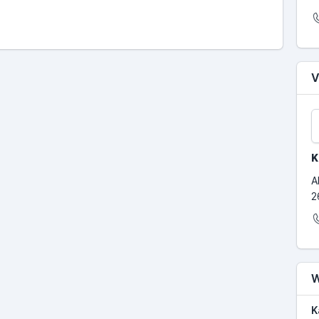
V
K
A
2
W
K