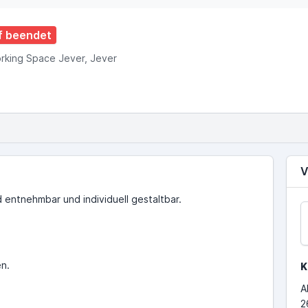
f beendet
king Space Jever, Jever
V
d entnehmbar und individuell gestaltbar.
en.
K
A
2