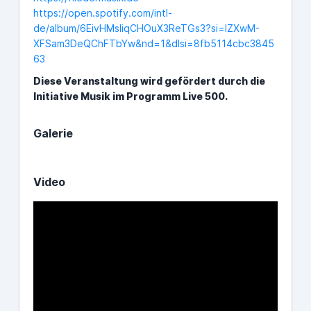
https://open.spotify.com/intl-
de/album/6EivHMsliqCHOuX3ReTGs3?si=IZXwM-
XFSam3DeQChFTbYw&nd=1&dlsi=8fb5114cbc3845
63
Diese Veranstaltung wird gefördert durch die
Initiative Musik im Programm Live 500.
Galerie
Video