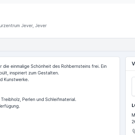
urzentrum Jever, Jever
V
 die einmalige Schönheit des Rohbernsteins frei. Ein
lt, inspiriert zum Gestalten.
nd Kunstwerke.
Treibholz, Perlen und Schleifmaterial.
L
Verfügung.
M
2