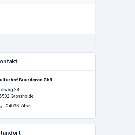
ontakt
ulturhof Buurderee GbR
uhweg 28
6532 Grossheide
04936 7455
tandort