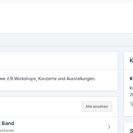
eater & Bühnen
K
n wie z.B.Workshops, Konzerte und Ausstellungen.
K
K
2
Alle ansehen
k Band
S
ssheide