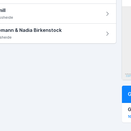
ill
ssheide
eemann & Nadia Birkenstock
sheide
G
G
1